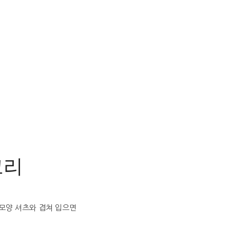
고리
모양 셔츠와 겹쳐 입으면